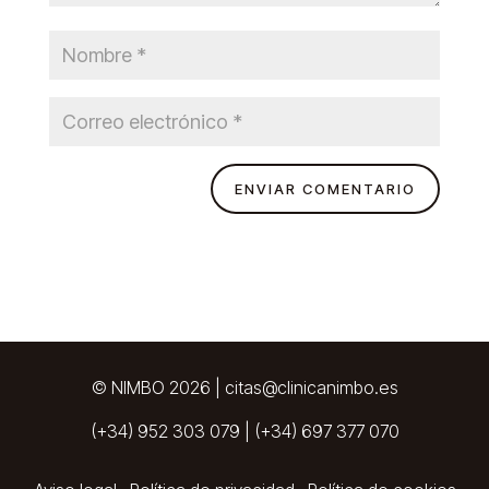
© NIMBO 2026 |
citas@clinicanimbo.es
(+34) 952 303 079
|
(+34) 697 377 070